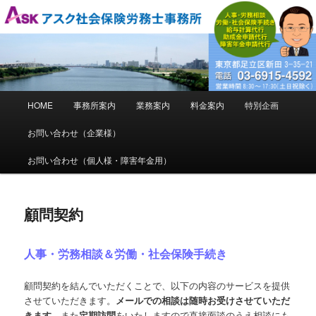
東京都足立区の社会保険労務士事務所(社労士事務所)です。中小企業様の労
働トラブル解決・防止、社会保険業務。障害年金申請代行など強力にサポー
トいたします
アスク社会保険労務士事務所
メ
HOME
事務所案内
業務案内
料金案内
特別企画
メ
イ
ン
お問い合わせ（企業様）
イ
メ
ニ
お問い合わせ（個人様・障害年金用）
ン
ュ
ー
コ
顧問契約
ン
人事・労務相談＆労働・社会保険手続き
テ
顧問契約を結んでいただくことで、以下の内容のサービスを提供
ン
させていただきます。
メールでの相談は随時お受けさせていただ
きます。
また
定期訪問
をいたしますので直接面談のうえ相談にも