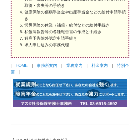
取得・喪失等の手続き
健康保険の傷病手当金や出産手当金などの給付申請手続
き
労災保険の休業（補償）給付などの給付手続き
私傷病報告等の各種報告書の作成と手続き
解雇予告除外認定申請手続き
求人申し込みの事務代理
|
HOME
|
事務所案内
|
業務案内
|
料金案内
|
特別企
画
|
【 アスク社会保険労務士事務所 】