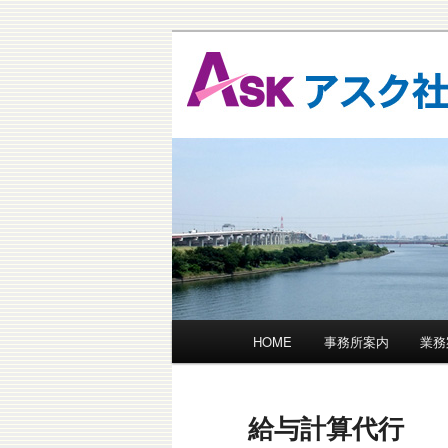
東京都足立区の社会保険労務士
保険業務。障害年金申請代行な
アスク社会保
メ
HOME
事務所案内
業務
メ
イ
ン
イ
メ
給与計算代行
ニ
ン