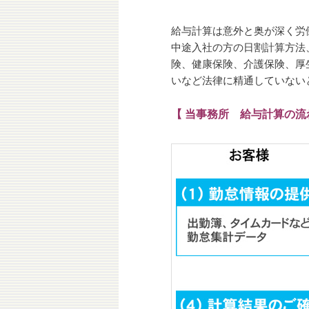
ュ
ー
給与計算は意外と奥が深く労
コ
中途入社の方の日割計算方法
険、健康保険、介護保険、厚
ン
いなど法律に精通していない
テ
【 当事務所 給与計算の流
ン
ツ
へ
移
動